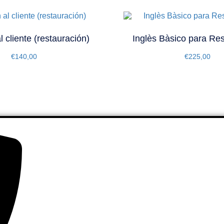
l cliente (restauración)
Inglès Bàsico para Re
€
140,00
€
225,00